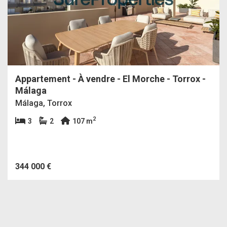
Appartement - À vendre - El Morche - Torrox -
Málaga
Málaga, Torrox
2
3
2
107 m
344 000 €