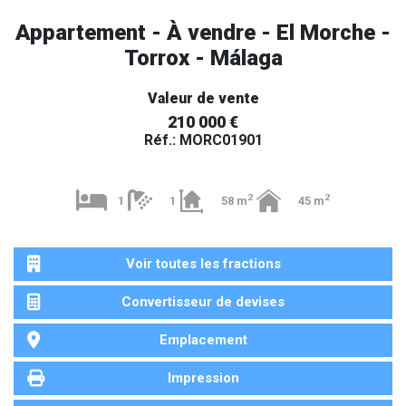
Appartement - À vendre - El Morche -
Torrox - Málaga
Valeur de vente
210 000 €
Réf.: MORC01901
2
2
1
1
58 m
45 m
Voir toutes les fractions
Convertisseur de devises
Emplacement
Impression