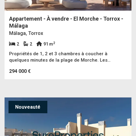
Appartement - À vendre - El Morche - Torrox -
Málaga
Málaga, Torrox
2
2
2
91 m
Propriétés de 1, 2 et 3 chambres à coucher à
quelques minutes de la plage de Morche. Les
propriétés comprennent une salle de stockage et une
294 000 €
place de parking.
Nouveauté