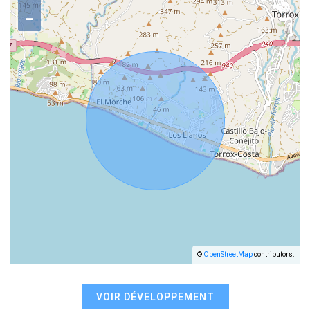
−
©
OpenStreetMap
contributors.
VOIR DÉVELOPPEMENT