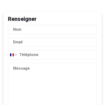
Renseigner
France
+33